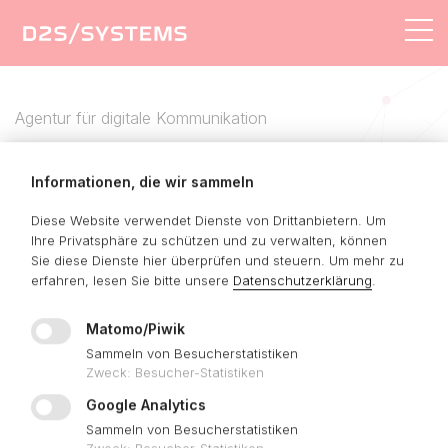
AGENTUR
LÖSUNGEN
Agentur für digitale Kommunikation
LEISTUNGEN
REFERENZEN
Informationen, die wir sammeln
Als Software-Manufaktur &
Diese Website verwendet Dienste von Drittanbietern. Um
KONTAKT
Internetdienstleister entwickeln wir
Ihre Privatsphäre zu schützen und zu verwalten, können
Sie diese Dienste hier überprüfen und steuern.
Um mehr zu
ganzheitliche
digitale Strategien
und
erfahren, lesen Sie bitte unsere
Datenschutzerklärung
.
realisieren individuelle Plattformen für
Matomo/Piwik
E-Commerce
&
Online-Marketing
.
Sammeln von Besucherstatistiken
Zweck
:
Besucher-Statistiken
Google Analytics
Sammeln von Besucherstatistiken