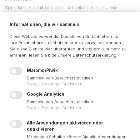
Sprechen Sie mit uns oder schreiben Sie uns eine
Nachricht.
Informationen, die wir sammeln
Telefonisch erreichen Sie uns montags bis freitags von
10.00 - 16.00 Uhr.
Diese Website verwendet Dienste von Drittanbietern. Um
Telefon: +49 (0)911 277 97 11
Ihre Privatsphäre zu schützen und zu verwalten, können
Sie diese Dienste hier überprüfen und steuern.
Um mehr zu
erfahren, lesen Sie bitte unsere
Datenschutzerklärung
.
D2S/SYSTEMS GmbH
Großweidenmühlstraße 28d
Matomo/Piwik
90419 Nürnberg
Sammeln von Besucherstatistiken
Telefon: +49 (0)911 277 97 11
Zweck
:
Besucher-Statistiken
contact@d2s-systems.com
Google Analytics
Sammeln von Besucherstatistiken
Zweck
:
Besucher-Statistiken
Impressum
Alle Anwendungen aktivieren oder
deaktivieren
Vertretungsberechtigte
Mit diesem Schalter können Sie alle Anwendungen
Geschäftsführer: Alexander Schäfer, Alfred Schneider