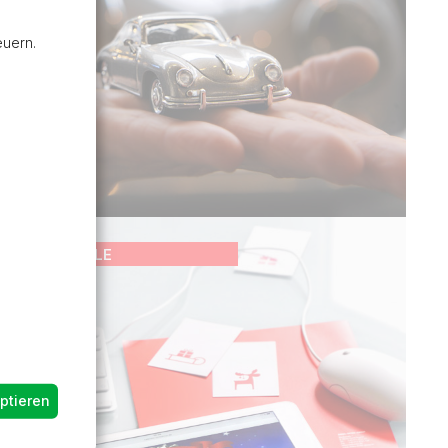
euern.
GEWINNSPIELE
ptieren