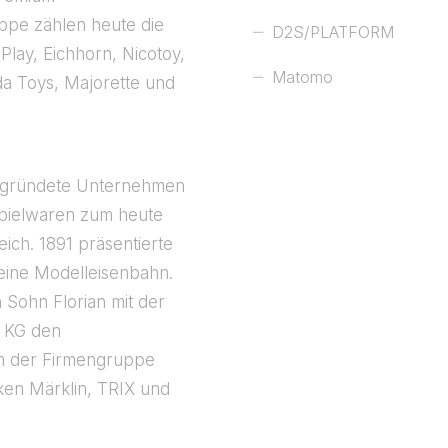
ppe zählen heute die
D2S/PLATFORM
lay, Eichhorn, Nicotoy,
Matomo
da Toys, Majorette und
gegründete Unternehmen
hspielwaren zum heute
ch. 1891 präsentierte
 eine Modelleisenbahn.
Sohn Florian mit der
 KG den
ch der Firmengruppe
ken Märklin, TRIX und