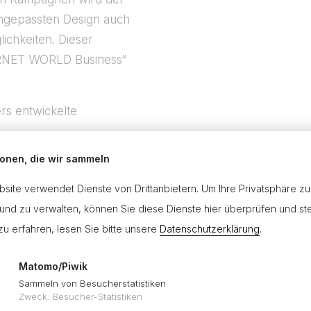
 angepassten Design auch
ichkeiten. Dieser
ERNET WORLD Business“
rs entwickelte
ionen, die wir sammeln
nnspiel-Aktionen
nen, integrierte
site verwendet Dienste von Drittanbietern. Um Ihre Privatsphäre zu
e Internet-Landschaft
und zu verwalten, können Sie diese Dienste hier überprüfen und st
namisch in alle Web-
u erfahren, lesen Sie bitte unsere
Datenschutzerklärung
.
Matomo/Piwik
Sammeln von Besucherstatistiken
Zweck
:
Besucher-Statistiken
AUSGEWÄHLTE PROJEKTE