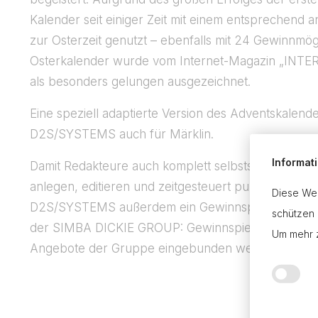
Kalender seit einiger Zeit mit einem entsprechend
zur Osterzeit genutzt – ebenfalls mit 24 Gewinnmögl
Osterkalender wurde vom Internet-Magazin „INT
als besonders gelungen ausgezeichnet.
Eine speziell adaptierte Version des Adventskalende
D2S/SYSTEMS auch für Märklin.
Informat
Damit Redakteure auch komplett selbstständig Gewi
anlegen, editieren und zeitgesteuert publizieren kön
Diese Web
D2S/SYSTEMS außerdem ein Gewinnspiel-Tool in di
schützen 
der SIMBA DICKIE GROUP: Gewinnspiele können dy
Um mehr z
Angebote der Gruppe eingebunden werden.