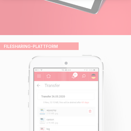
FILESHARING-PLATTFORM